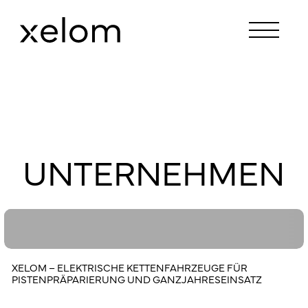
U
N
T
E
R
N
E
H
M
E
N
XELOM – ELEKTRISCHE KETTENFAHRZEUGE FÜR
PISTENPRÄPARIERUNG UND GANZJAHRESEINSATZ