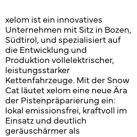
xelom
ist
ein
innovatives
Unternehmen
mit
Sitz
in
Bozen,
Südtirol,
und
spezialisiert
auf
die
Entwicklung
und
Produktion
vollelektrischer,
leistungsstarker
Kettenfahrzeuge.
Mit
der
Snow
Cat
läutet
xelom
eine
neue
Ära
der
Pistenpräparierung
ein:
lokal
emissionsfrei,
kraftvoll
im
Einsatz
und
deutlich
geräuschärmer
als